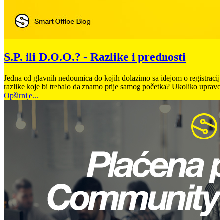
S.P. ili D.O.O.? - Razlike i prednosti
Jedna od glavnih nedoumica do kojih dolazimo sa idejom o registraciji p
razlike koje bi trebalo da znamo prije samog početka? Ukoliko upravo 
Opširnije...