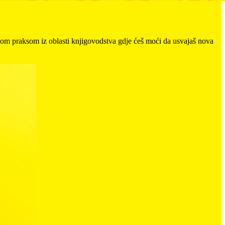
enom praksom iz oblasti knjigovodstva gdje ćeš moći da usvajaš nova