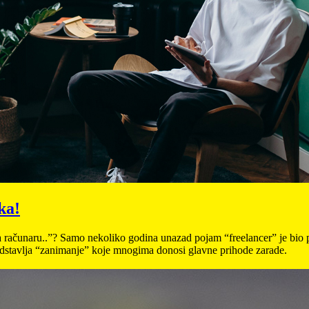
ka!
računaru..”? Samo nekoliko godina unazad pojam “freelancer” je bio potp
edstavlja “zanimanje” koje mnogima donosi glavne prihode zarade.