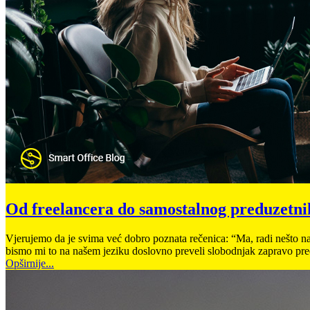
Od freelancera do samostalnog preduzetni
Vjerujemo da je svima već dobro poznata rečenica: “Ma, radi nešto na 
bismo mi to na našem jeziku doslovno preveli slobodnjak zapravo pr
Opširnije...