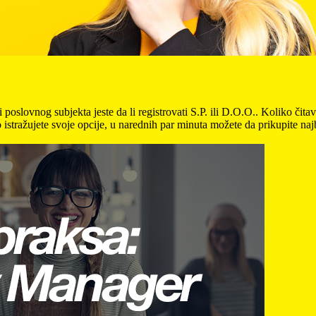
oslovnog subjekta jeste da li registrovati S.P. ili D.O.O.. Koliko čitav 
istražujete svoje opcije, u narednih par minuta možete da prikupite na