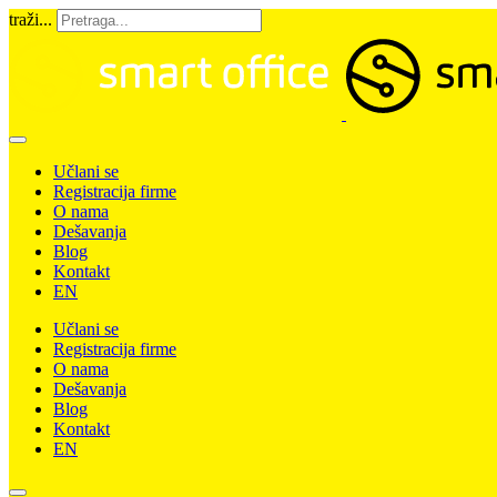
traži...
Učlani se
Registracija firme
O nama
Dešavanja
Blog
Kontakt
EN
Učlani se
Registracija firme
O nama
Dešavanja
Blog
Kontakt
EN