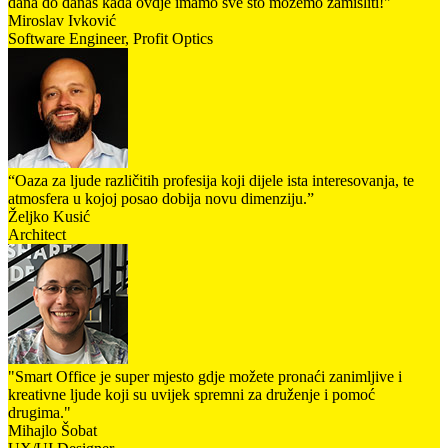
dana do danas kada ovdje imamo sve što možemo zamisliti!"
Miroslav Ivković
Software Engineer, Profit Optics
“Oaza za ljude različitih profesija koji dijele ista interesovanja, te
atmosfera u kojoj posao dobija novu dimenziju.”
Željko Kusić
Architect
"Smart Office je super mjesto gdje možete pronaći zanimljive i
kreativne ljude koji su uvijek spremni za druženje i pomoć
drugima."
Mihajlo Šobat