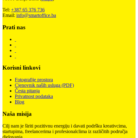
Tel:
+387 65 376 736
Email:
info@smartoffice.ba
Prati nas
Korisni linkovi
Fotografije prostora
Cjenovnik naših usluga (PDF)
Česta pitanja
Privatnost podataka
Blog
Naša misija
Cilj nam je širiti pozitivnu energiju i davati podršku kreativcima,
startupima, freelancerima i profesionalclima iz različitih područja
djelovanja.