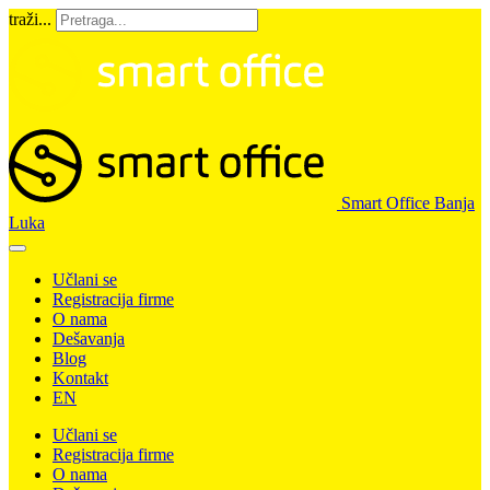
traži...
Smart Office Banja
Luka
Učlani se
Registracija firme
O nama
Dešavanja
Blog
Kontakt
EN
Učlani se
Registracija firme
O nama