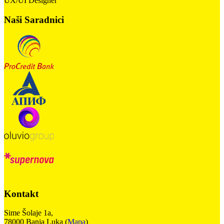
UX/UI Designer
Naši Saradnici
Kontakt
Sime Šolaje 1a,
78000 Banja Luka (
Mapa
)