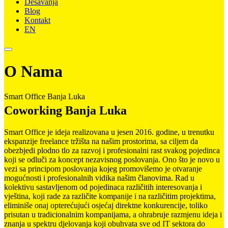
Dešavanja
Blog
Kontakt
EN
O Nama
Smart Office Banja Luka
Coworking Banja Luka
Smart Office je ideja realizovana u jesen 2016. godine, u trenutku
ekspanzije freelance tržišta na našim prostorima, sa ciljem da
obezbjedi plodno tlo za razvoj i profesionalni rast svakog pojedinca
koji se odluči za koncept nezavisnog poslovanja. Ono što je novo u
vezi sa principom poslovanja kojeg promovišemo je otvaranje
mogućnosti i profesionalnih vidika našim članovima. Rad u
kolektivu sastavljenom od pojedinaca različitih interesovanja i
vještina, koji rade za različite kompanije i na različitim projektima,
eliminiše onaj opterećujući osjećaj direktne konkurencije, toliko
prisutan u tradicionalnim kompanijama, a ohrabruje razmjenu ideja i
znanja u spektru djelovanja koji obuhvata sve od IT sektora do