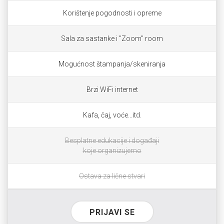
Korištenje pogodnosti i opreme
Sala za sastanke i "Zoom" room
Mogućnost štampanja/skeniranja
Brzi WiFi internet
Kafa, čaj, voće...itd.
Besplatne edukacije i događaji
koje organizujemo
Ostava za lične stvari
PRIJAVI SE