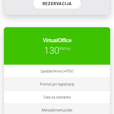
REZERVACIJA
VirtualOffice
130
KM/mj
Sjedište firme (+PDV)
Pomoć pri registraciji
Sala za sastanke
Menadžment pošte