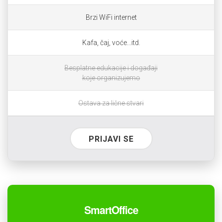
Brzi WiFi internet
Kafa, čaj, voće...itd.
Besplatne edukacije i događaji
koje organizujemo
Ostava za lične stvari
PRIJAVI SE
SmartOffice